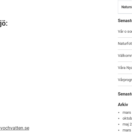
Naturs
Senast
jö:
Vår o s
Naturfo
Välkomme
Våra Ny
Vårprog
Senast
Arkiv
mars
oktob
maj 
vochvatten.se
mars