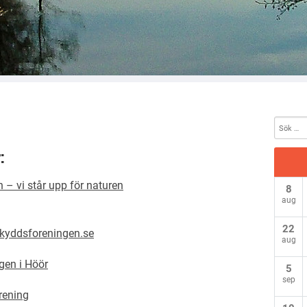
:
– vi står upp för naturen
8
aug
22
skyddsforeningen.se
aug
gen i Höör
5
sep
rening