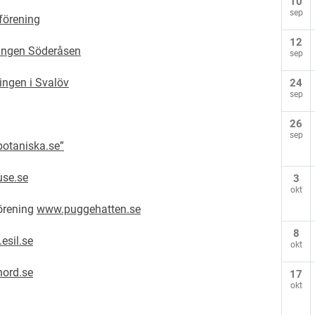
10
sep
förening
12
ingen Söderåsen
sep
ingen i Svalöv
24
sep
26
sep
otaniska.se”
se.se
3
okt
örening
www.puggehatten.se
8
esil.se
okt
ord.se
17
okt