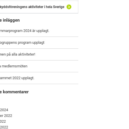
kyddsföreningens aktiviteter i hela Sverige
e inläggen
ommarprogram 2024 är upplagt.
togruppens program upplagt
n på alla aktiviteter!
a medlemsmöten
rammet 2022 upplagt.
e kommentarer
 2024
er 2022
2022
 2022