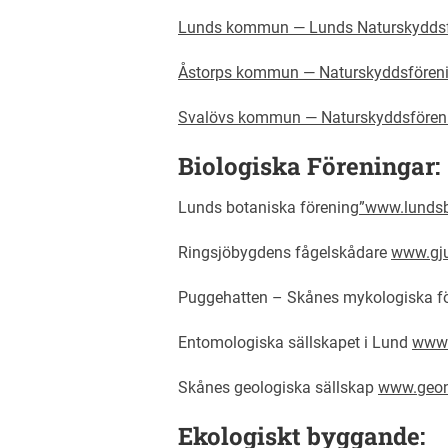
Lunds kommun —
Lunds Naturskydds
Åstorps kommun —
Naturskyddsfören
Svalövs kommun —
Naturskyddsfören
Biologiska Föreningar:
Lunds botaniska förening
”www.lundsb
Ringsjöbygdens fågelskådare
www.gju
Puggehatten – Skånes mykologiska f
Entomologiska sällskapet i Lund
www.
Skånes geologiska sällskap
www.geon
Ekologiskt byggande: