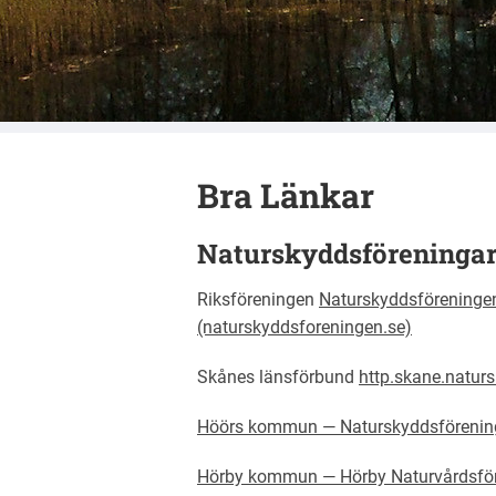
Eslöv
Bra Länkar
Naturskyddsföreningar
Riksföreningen
Naturskyddsföreningen 
(naturskyddsforeningen.se)
Skånes länsförbund
http
.skane.natur
Höörs kommun —
Naturskyddsförenin
Hörby kommun —
Hörby Naturvårdsfö