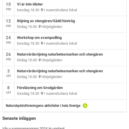
10
Vi är inte idioter
sep
torsdag 18.30
I vuxenskolans lokal
12
Röjning av stengären/Sådd höstråg
sep
lördag 10.00
Hörjelgården
24
Workshop om svampodling
sep
torsdag 18.30
I vuxenskolans lokal
26
Naturvårdsröjning naturbetesmarken och stengären
sep
lördag 10.00
Hörjelgården
3
Naturvårdsröjning naturbetesmarken och stengären
okt
lördag 10.00
Hörjelgården
8
Föreläsning om Grodgården
okt
torsdag 18.30
I vuxenskolans lokal
Naturskyddsföreningens aktiviteter i hela Sverige
Senaste inläggen
Vår o sommarprogram 2024 är upplagt.