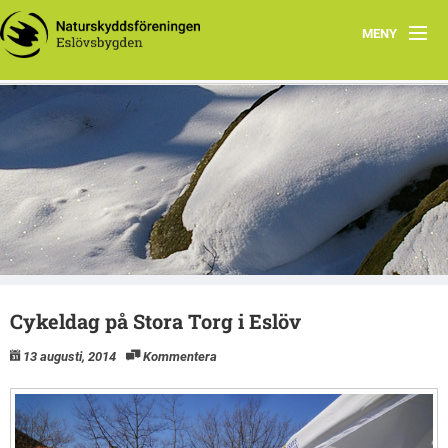
MENY
Hem
Eslövsbygdens Naturskyddsförening
Verksamhet
Eslöv
Miljö
Kontakt
Bli medlem!
Cykeldag på Stora Torg i Eslöv
Stipendier
13 augusti, 2014
Kommentera
Länkar