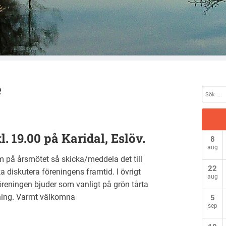
e
. 19.00 på Karidal, Eslöv.
8
aug
m på årsmötet så skicka/meddela det till
22
a diskutera föreningens framtid. I övrigt
aug
öreningen bjuder som vanligt på grön tårta
sning. Varmt välkomna
5
sep