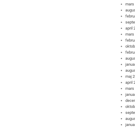
mars
augus
febru
sept
april
mars
febru
oktob
febru
augus
janua
augus
maj 
april
mars
janua
dece
oktob
sept
augus
janua