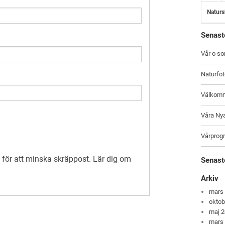
Naturs
Senast
Vår o s
Naturfo
Välkomme
Våra Ny
Vårprog
för att minska skräppost.
Lär dig om
Senast
Arkiv
mars
oktob
maj 
mars