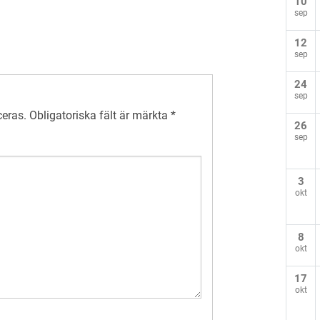
10
sep
12
sep
24
sep
ceras.
Obligatoriska fält är märkta
*
26
sep
3
okt
8
okt
17
okt